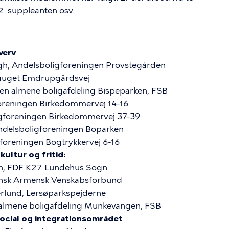
2. suppleanten osv.
verv
gh, Andelsboligforeningen Provstegården
lauget Emdrupgårdsvej
Den almene boligafdeling Bispeparken, FSB
oreningen Birkedommervej 14-16
igforeningen Birkedommervej 37-39
ndelsboligforeningen Boparken
foreningen Bogtrykkervej 6-16
ultur og fritid:
en, FDF K27 Lundehus Sogn
ansk Armensk Venskabsforbund
erlund, Lersøparkspejderne
n almene boligafdeling Munkevangen, FSB
ocial og integrationsområdet