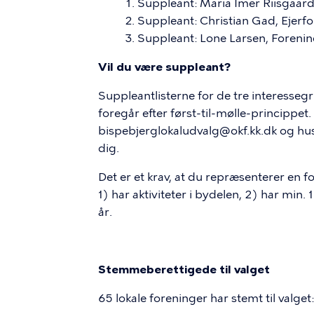
Suppleant: Maria Imer Riisgaar
Suppleant: Christian Gad, Ejerf
Suppleant: Lone Larsen, Foren
Vil du være suppleant?
Suppleantlisterne for de tre interesseg
foregår efter først-til-mølle-princippet. 
bispebjerglokaludvalg@okf.kk.dk og husk
dig.
Det er et krav, at du repræsenterer en 
1) har aktiviteter i bydelen, 2) har min
år.
Stemmeberettigede til valget
65 lokale foreninger har stemt til valget: