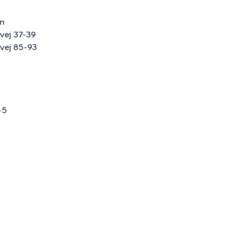
en
vej 37-39
vej 85-93
-5