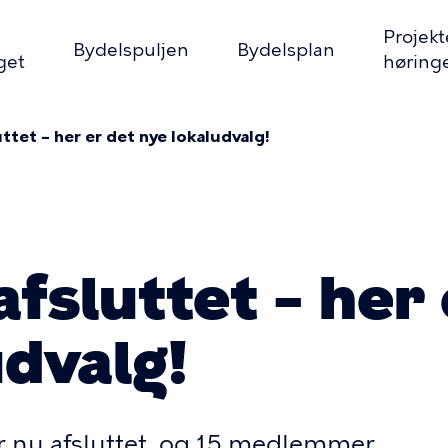
Projekt
Bydelspuljen
Bydelsplan
get
høring
on
uttet – her er det nye lokaludvalg!
mme
afsluttet – her
udvalg!
r nu afsluttet, og 15 medlemmer