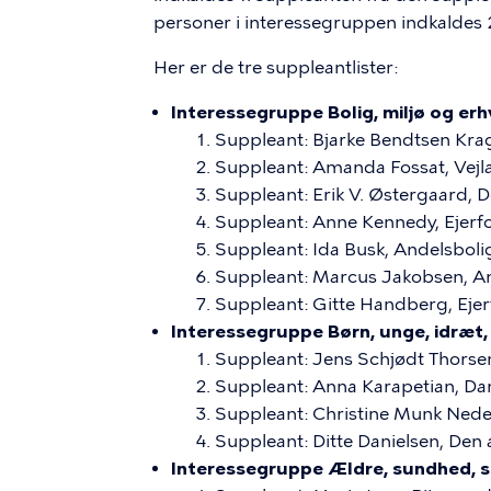
personer i interessegruppen indkaldes 
Her er de tre suppleantlister:
Interessegruppe Bolig, miljø og erh
Suppleant: Bjarke Bendtsen Kra
Suppleant: Amanda Fossat, Vej
Suppleant: Erik V. Østergaard, 
Suppleant: Anne Kennedy, Ejerf
Suppleant: Ida Busk, Andelsbol
Suppleant: Marcus Jakobsen, A
Suppleant: Gitte Handberg, Ejer
Interessegruppe Børn, unge, idræt, k
Suppleant: Jens Schjødt Thors
Suppleant: Anna Karapetian, D
Suppleant: Christine Munk Ned
Suppleant: Ditte Danielsen, De
Interessegruppe Ældre, sundhed, s