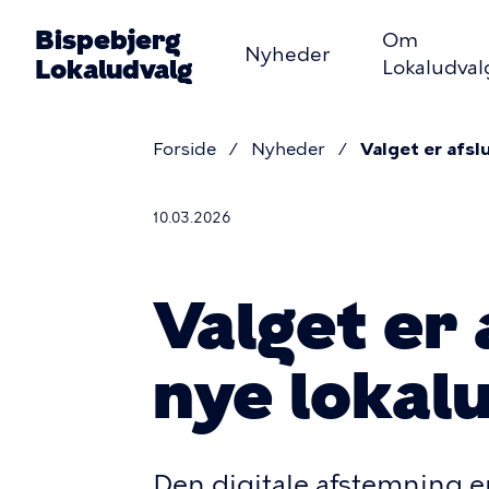
Gå
Bispebjerg
Om
til
Nyheder
Lokaludvalg
Lokaludval
hovedindhold
Primær
navigati
Forside
Nyheder
Valget er afsl
Brødkru
10.03.2026
Valget er 
nye lokal
Den digitale afstemning e