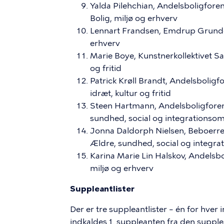
Yalda Pilehchian, Andelsboligfor
Bolig, miljø og erhverv
Lennart Frandsen, Emdrup Grundej
erhverv
Marie Boye, Kunstnerkollektivet Sa
og fritid
Patrick Krøll Brandt, Andelsbolig
idræt, kultur og fritid
Steen Hartmann, Andelsboligforen
sundhed, social og integrationso
Jonna Daldorph Nielsen, Beboerre
Ældre, sundhed, social og integr
Karina Marie Lin Halskov, Andelsb
miljø og erhverv
Suppleantlister
Der er tre suppleantlister – én for hver
indkaldes 1. suppleanten fra den supple