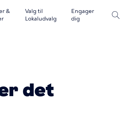
er &
Valg til
Engager
er
Lokaludvalg
dig
 er det