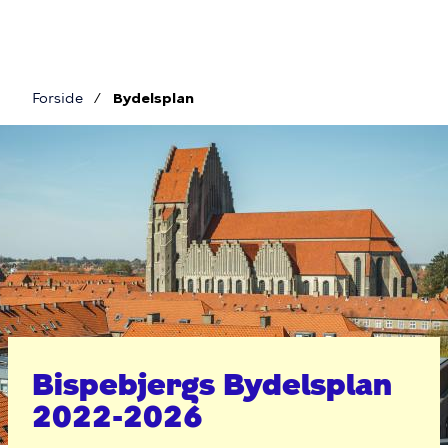
Gå
til
hovedindhold
Forside
Bydelsplan
Brødkrumme
Bydelsplan
Bispebjergs Bydelsplan
2022-2026