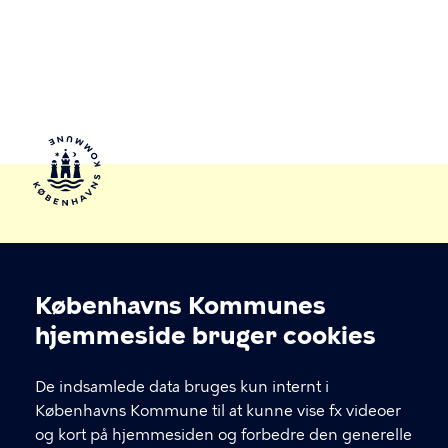
Københavns Kommunes
Cookieindstillinger
hjemmeside bruger cookies
De indsamlede data bruges kun internt i
Bispebjerg Lokaludvalg
Københavns Kommune til at kunne vise fx videoer
og kort på hjemmesiden og forbedre den generelle